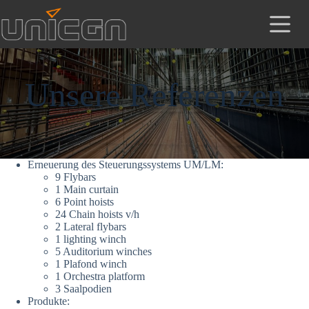
Zum
Inhalt
springen
Unsere Referenzen
Erneuerung des Steuerungssystems UM/LM:
9 Flybars
1 Main curtain
6 Point hoists
24 Chain hoists v/h
2 Lateral flybars
1 lighting winch
5 Auditorium winches
1 Plafond winch
1 Orchestra platform
3 Saalpodien
Produkte: