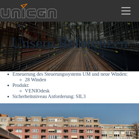
Zum
Inhalt
springen
Unsere Referenzen
Erneuerung des Steuerungssystems UM und neue Winden:
28 Winden
Produkt:
VENIOdesk
Sicherheitsniveau Anforderung: SIL3